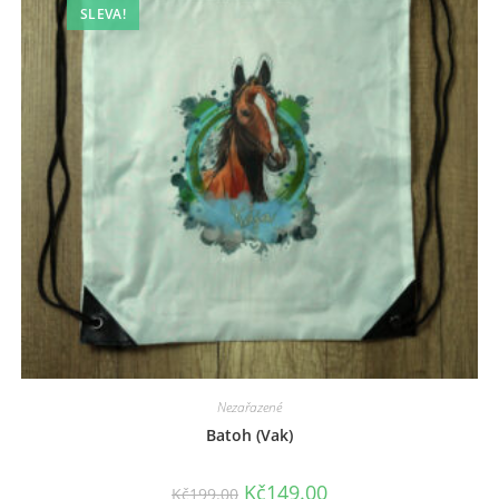
SLEVA!
Nezařazené
Batoh (Vak)
Kč
149.00
Kč
199.00