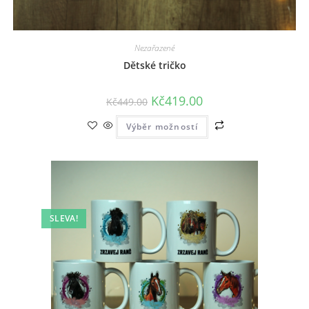
Nezařazené
Dětské tričko
Kč
419.00
Kč
449.00
Výběr možností
SLEVA!