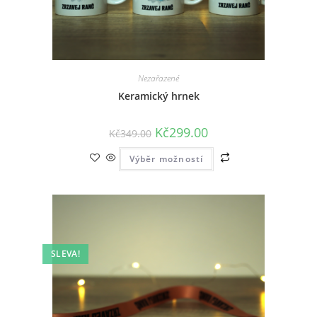
Nezařazené
Keramický hrnek
Kč
299.00
Kč
349.00
Výběr možností
SLEVA!