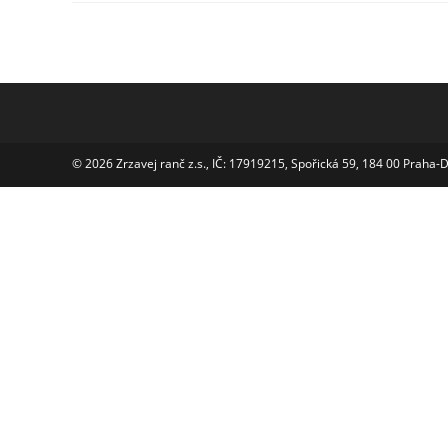
© 2026 Zrzavej ranč z.s., IČ: 17919215, Spořická 59, 184 00 Praha-